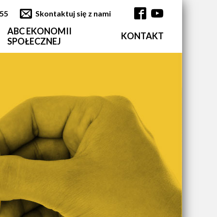
355
Skontaktuj się z nami
ABC EKONOMII
KONTAKT
Główna nawi
SPOŁECZNEJ