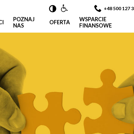

+48 500 127 
POZNAJ
WSPARCIE
CI
OFERTA
NAS
FINANSOWE