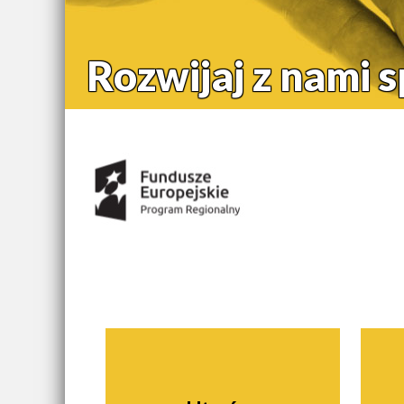
Rozwijaj z nami 
Środki uzyskane z:
Nawigacja