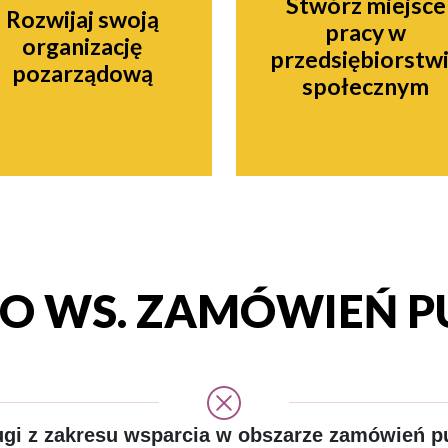
Stwórz miejsce
Rozwijaj swoją
pracy w
organizację
przedsiębiorstw
pozarządową
społecznym
 WS. ZAMÓWIEŃ P
gi z zakresu wsparcia w obszarze zamówień p