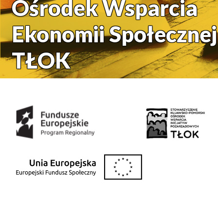
Ośrodek Wsparcia
Ekonomii Społecznej
TŁOK
Środki uzyskane z: