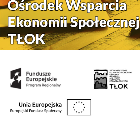
Ośrodek Wsparcia
Ekonomii Społecznej
TŁOK
Środki uzyskane z: