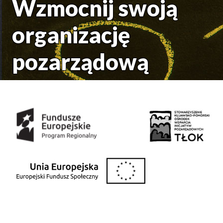
Wzmocnij swoją
organizację
pozarządową
Środki uzyskane z: