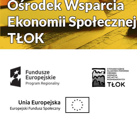
Ośrodek Wsparcia
Ekonomii Społecznej
TŁOK
Środki uzyskane z: