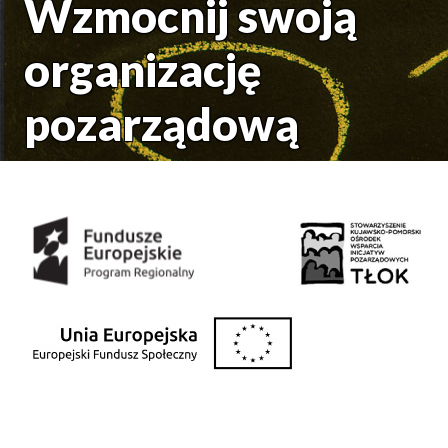
Wzmocnij swoją
organizację
pozarządową
Środki uzyskane z: