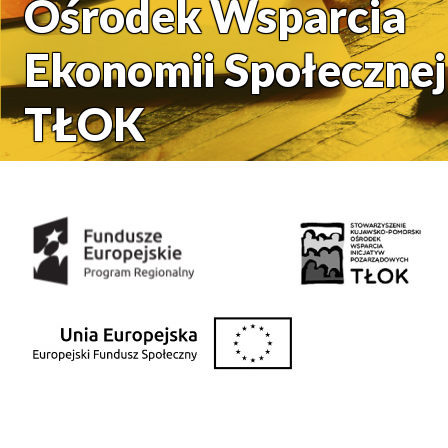
Ośrodek Wsparcia
Ekonomii Społecznej
TŁOK
Środki uzyskane z: