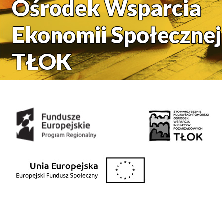
Ośrodek Wsparcia
Ekonomii Społecznej
TŁOK
Środki uzyskane z: