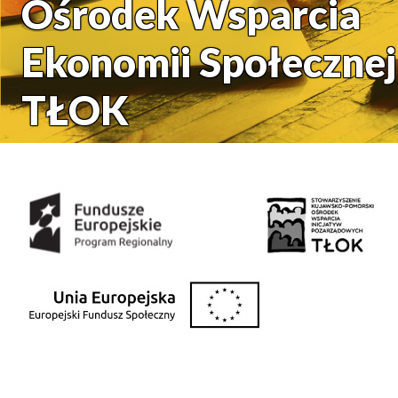
Ośrodek Wsparcia
Ekonomii Społecznej
TŁOK
Środki uzyskane z: