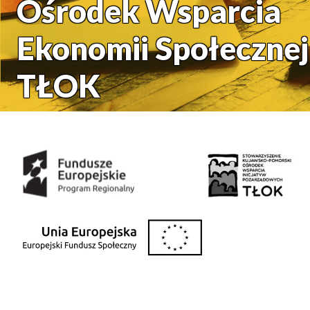
Ośrodek Wsparcia
Ekonomii Społecznej
TŁOK
Środki uzyskane z: