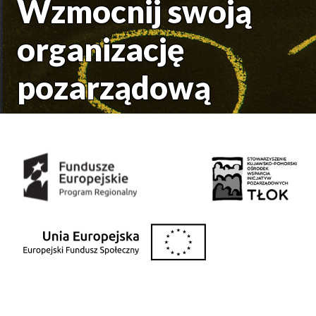
Wzmocnij swoją
organizację
pozarządową
Środki uzyskane z: