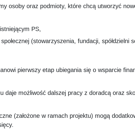
my osoby oraz podmioty, które chcą utworzyć now
istniejącym PS,
ołecznej (stowarzyszenia, fundacji, spółdzielni soc
anowi pierwszy etap ubiegania się o wsparcie fin
tu daje możliwość dalszej pracy z doradcą oraz sk
czne (założone w ramach projektu) mogą dodatkow
sięcy.