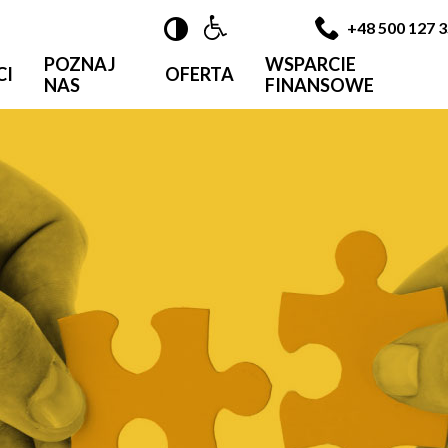

+48 500 127 
POZNAJ
WSPARCIE
CI
OFERTA
NAS
FINANSOWE