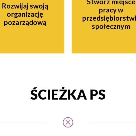
Stwórz miejsce
Rozwijaj swoją
pracy w
organizację
przedsiębiorstw
pozarządową
społecznym
ŚCIEŻKA PS