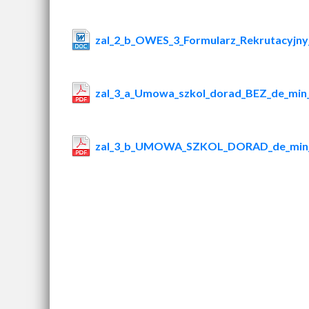
zal_2_b_OWES_3_Formularz_Rekrutacyjny
zal_3_a_Umowa_szkol_dorad_BEZ_de_mi
zal_3_b_UMOWA_SZKOL_DORAD_de_min