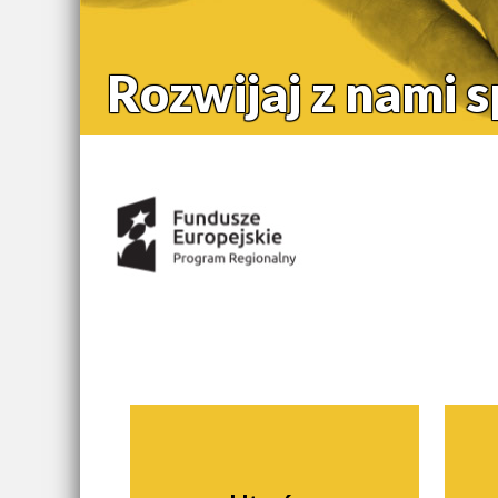
Rozwijaj z nami 
Środki uzyskane z:
Nawigacja