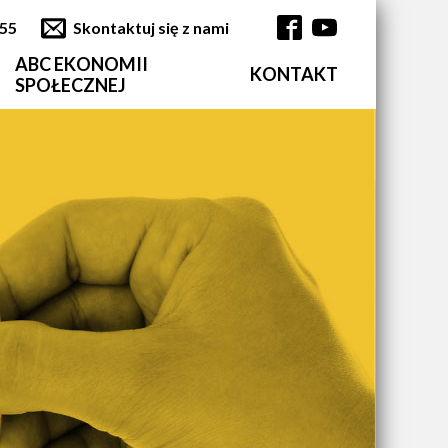
355
Skontaktuj się z nami
ABC EKONOMII
KONTAKT
Główna nawi
SPOŁECZNEJ