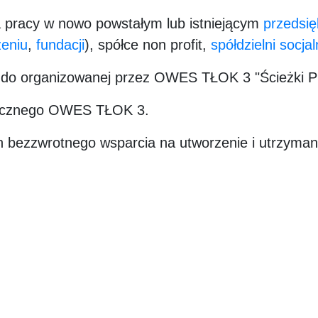
ca pracy w nowo powstałym lub istniejącym
przedsię
zeniu
,
fundacji
), spółce non profit,
spółdzielni socjal
s do organizowanej przez OWES TŁOK 3 "Ścieżki P
torycznego OWES TŁOK 3.
 bezzwrotnego wsparcia na utworzenie i utrzyman