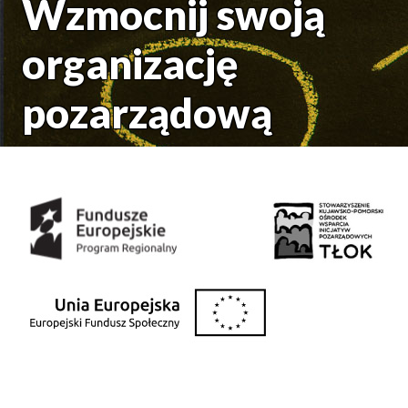
Wzmocnij swoją
organizację
pozarządową
Środki uzyskane z: